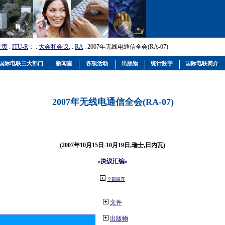
主页
:
ITU-R
； :
大会和会议
; :
RA
: 2007年无线电通信全会(RA-07)
国际电联三大部门
新闻室
各项活动
出版物
统计数字
国际电联简介
2007年无线电通信全会(RA-07)
(2007年10月15日-10月19日,瑞士,日内瓦)
«决议汇编»
全部展开
文件
出版物