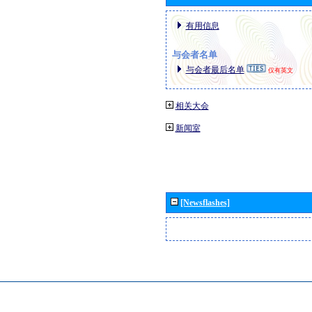
有用信息
与会者名单
与会者最后名单
仅有英文
相关大会
新闻室
[Newsflashes]