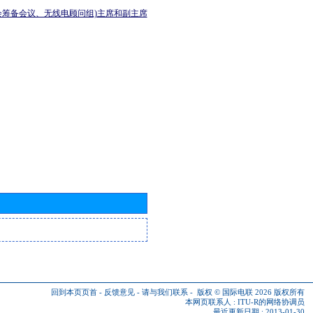
会筹备会议、无线电顾问组)主席和副主席
回到本页页首
-
反馈意见
-
请与我们联系
-
版权 © 国际电联 2026
版权所有
本网页联系人 :
ITU-R的网络协调员
最近更新日期 : 2013-01-30