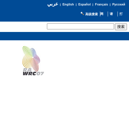
عربي
English
Español
Français
Русский
|
|
|
|
高级搜索