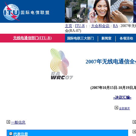
主页
:
ITU-R
； :
大会和会议
; :
RA
: 2007
会(RA-07)
无线电通信部门(ITU-R)
国际电联三大部门
新闻室
各项活动
2007年无线电通信全会(
(2007年10月15日-10月19日
«决议汇编»
全部展开
一般信息
代表注册