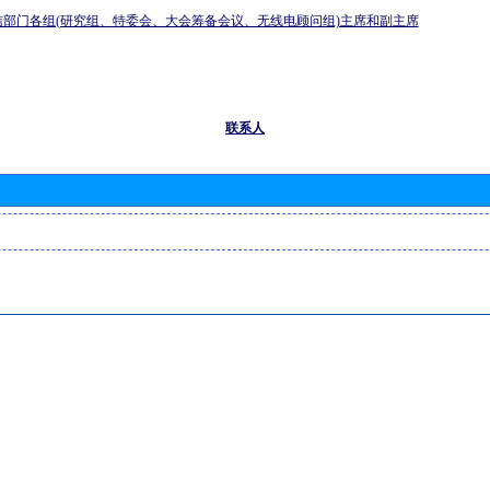
信部门各组(研究组、特委会、大会筹备会议、无线电顾问组)主席和副主席
联系人