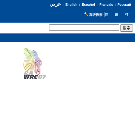
عربي
English
Español
Français
Русский
|
|
|
|
高级搜索