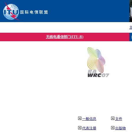
无线电通信部门(ITU-R)
一般信息
文件
代表注册
出版物