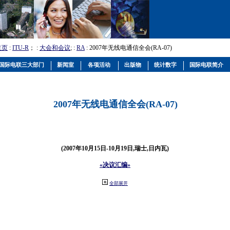
主页
:
ITU-R
； :
大会和会议
; :
RA
: 2007年无线电通信全会(RA-07)
国际电联三大部门
新闻室
各项活动
出版物
统计数字
国际电联简介
2007年无线电通信全会(RA-07)
(2007年10月15日-10月19日,瑞士,日内瓦)
«决议汇编»
全部展开