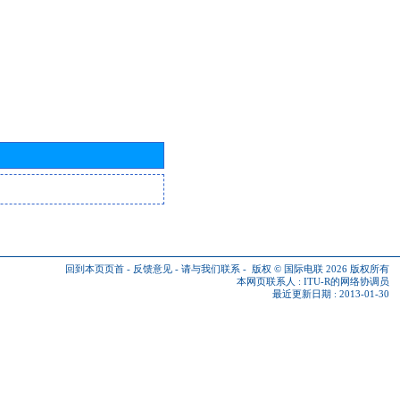
回到本页页首
-
反馈意见
-
请与我们联系
-
版权 © 国际电联 2026
版权所有
本网页联系人 :
ITU-R的网络协调员
最近更新日期 : 2013-01-30