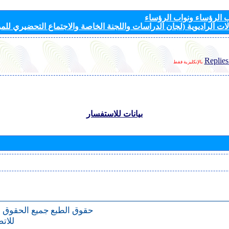
الرؤساء ونواب الرؤساء
ات الراديوية (لجان الدراسات واللجنة الخاصة والاجتماع التحضيري للمؤ
Replies
بالإنكليزية فقط
بيانات للاستفسار
حقوق الطبع
جميع الحقوق 
للات