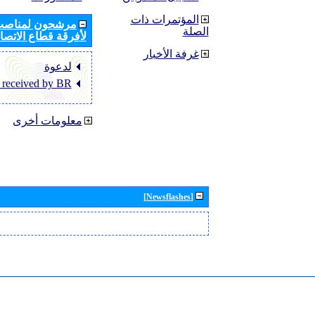
المؤتمرات ذات
مرشحون لمناصب 
الصلة
لأفرقة قطاع الاتصال
غرفة الأخبار
لدعوة
 received by BR
معلومات أخرى
[Newsflashes]