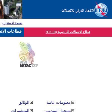
صفحة الاستقبال
:
ق
قطاعات الاتح
قطاع الاتصالات الراديوية (ITU-R)
معلومات عامة
الوثائق
تسجيل المندوبين
المنشورات