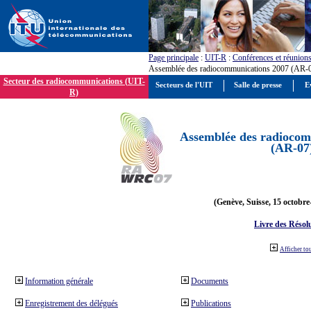
Page principale
:
UIT-R
:
Conférences et réunion
Assemblée des radiocommunications 2007 (AR-
Secteur des radiocommunications (UIT-
Secteurs de l'UIT
Salle de presse
E
R)
Assemblée des radiocom
(AR-07
(Genève, Suisse, 15 octobre
Livre des Résol
Afficher to
Information générale
Documents
Enregistrement des délégués
Publications