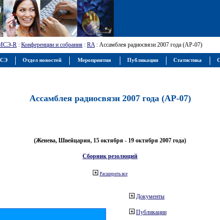
МСЭ-R
:
Конференции и собрания
:
RA
: Ассамблея радиосвязи 2007 года (АР-07)
МСЭ
Отдел новостей
Мероприятия
Публикации
Статистика
С
Ассамблея радиосвязи 2007 года (АР-07)
(Женева, Швейцария, 15 октября - 19 октября 2007 года)
Сборник резолюций
Расширить все
Документы
Публикации