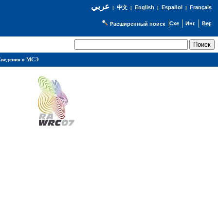
عربي
English
Español
Français
|
中文
|
|
|
Расширенный поиск
ведения о МСЭ