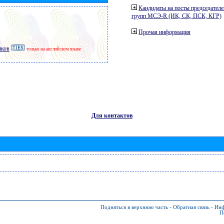
Кандидаты на посты председателе
групп МСЭ-R (ИК, СК, ПСК, КГР)
Прочая информация
иков
только на английском языке
Для контактов
Подняться в верхнюю часть
-
Обратная связь
-
Инф
П