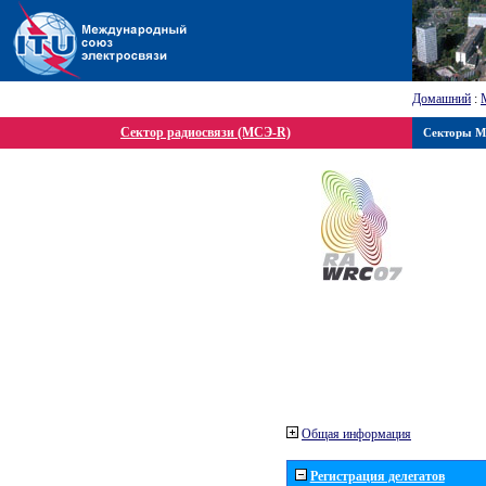
Домашний
:
Сектор радиосвязи (МСЭ-R)
Секторы 
Общая информация
Регистрация делегатов