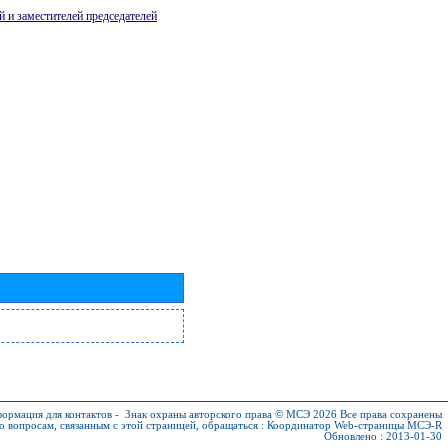
й и заместителей председателей
ормация для контактов
-
Знак охраны авторского права © МСЭ 2026
Все права сохранены
о вопросам, связанным с этой страницей, обращаться :
Координатор Web-страницы МСЭ-R
Обновлено : 2013-01-30