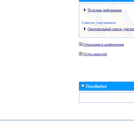
Полезная информация
Список участников
Окончательный список участн
Относящиеся конференции
Отдел новостей
[Newsflashes]