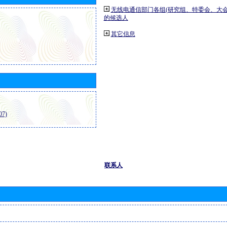
无线电通信部门各组(研究组、特委会、大
的候选人
其它信息
7)
联系人