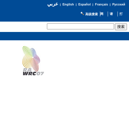
عربي
English
Español
Français
Русский
|
|
|
|
高级搜索