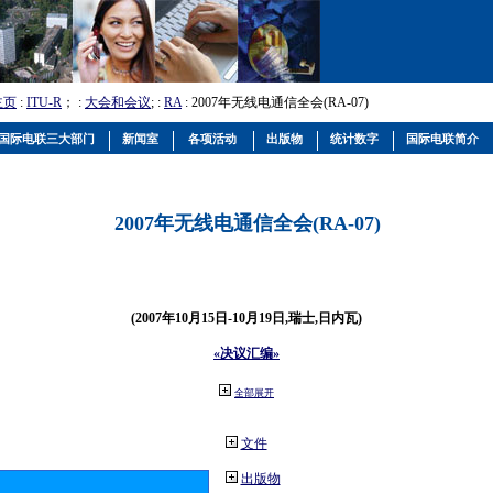
主页
:
ITU-R
； :
大会和会议
; :
RA
: 2007年无线电通信全会(RA-07)
国际电联三大部门
新闻室
各项活动
出版物
统计数字
国际电联简介
2007年无线电通信全会(RA-07)
(2007年10月15日-10月19日,瑞士,日内瓦)
«决议汇编»
全部展开
文件
出版物