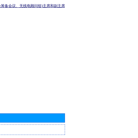
会筹备会议、无线电顾问组)主席和副主席