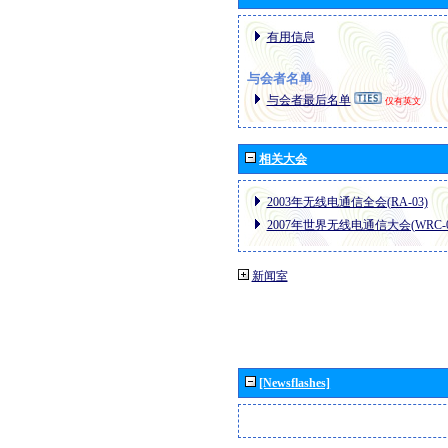
有用信息
与会者名单
与会者最后名单
仅有英文
相关大会
2003年无线电通信全会(RA-03)
2007年世界无线电通信大会(WRC-0
新闻室
[Newsflashes]