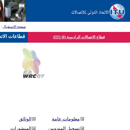
صفحة الاستقبال
:
ق
قطاعات الاتح
قطاع الاتصالات الراديوية (ITU-R)
معلومات عامة
الوثائق
تسجيل المندوبين
المنشورات