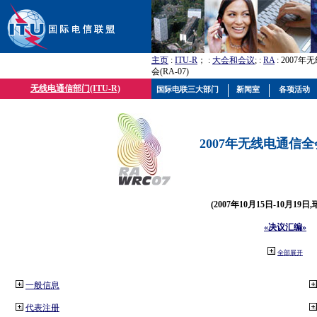
主页
:
ITU-R
； :
大会和会议
; :
RA
: 2007
会(RA-07)
无线电通信部门(ITU-R)
国际电联三大部门
新闻室
各项活动
2007年无线电通信全会(
(2007年10月15日-10月19日
«决议汇编»
全部展开
一般信息
代表注册