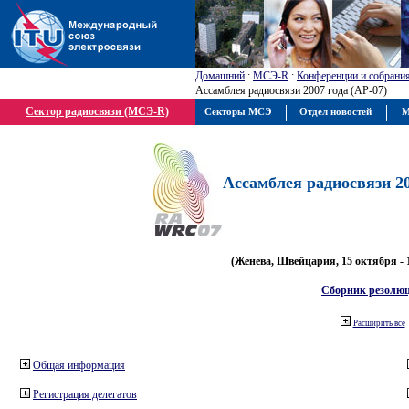
Домашний
:
МСЭ-R
:
Конференции и собрани
Ассамблея радиосвязи 2007 года (АР-07)
Сектор радиосвязи (МСЭ-R)
Секторы МСЭ
Отдел новостей
М
Ассамблея радиосвязи 20
(Женева, Швейцария, 15 октября - 
Сборник резолю
Расширить все
Общая информация
Регистрация делегатов