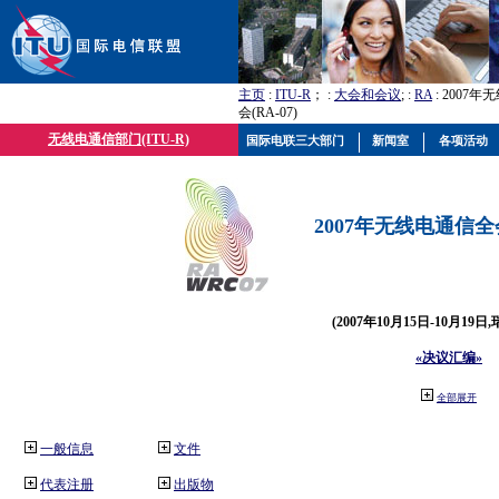
主页
:
ITU-R
； :
大会和会议
; :
RA
: 2007
会(RA-07)
无线电通信部门(ITU-R)
国际电联三大部门
新闻室
各项活动
2007年无线电通信全会(
(2007年10月15日-10月19日
«决议汇编»
全部展开
一般信息
文件
代表注册
出版物