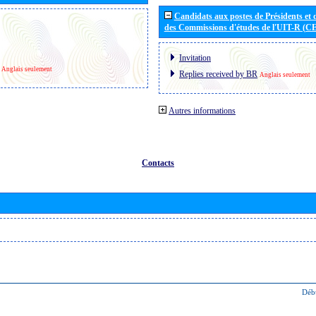
Candidats aux postes de Présidents et 
des Commissions d'études de l'UIT-R (C
Invitation
Anglais seulement
Replies received by BR
Anglais seulement
Autres informations
Contacts
Déb