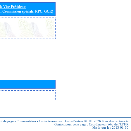
de Vice-Présidents
E, Commission spéciale, RPC, GCR)
ut de page
-
Commentaires
-
Contactez-nous
-
Droits d'auteur © UIT 2026
Tous droits réservés
Contact pour cette page :
Coordinateur Web de l'UIT-R
Mis à jour le : 2013-01-30