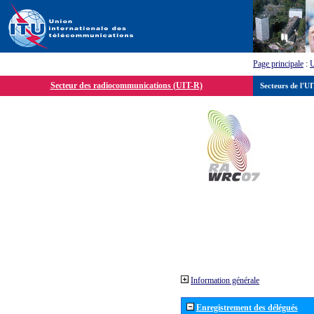
Page principale
:
Secteur des radiocommunications (UIT-R)
Secteurs de l'U
Information générale
Enregistrement des délégués