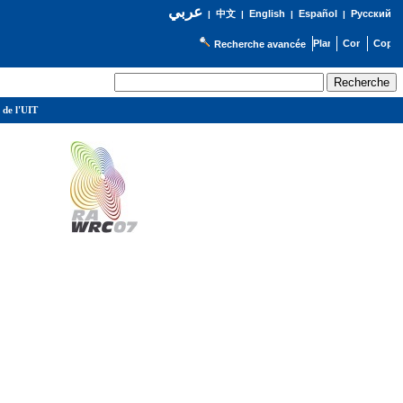
عربي
English
Español
Русский
|
中文
|
|
|
Recherche avancée
 de l'UIT