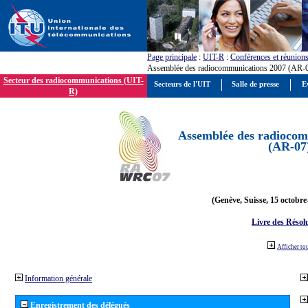
Page principale
:
UIT-R
:
Conférences et réunion
Assemblée des radiocommunications 2007 (AR-
Secteur des radiocommunications (UIT-
Secteurs de l'UIT
Salle de presse
E
R)
Assemblée des radiocom
(AR-07
(Genève, Suisse, 15 octobre
Livre des Résol
Afficher to
Information générale
Enregistrement des délégués