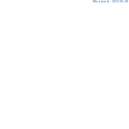
Mis à jour le : 2013-01-30