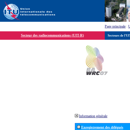
Page principale
:
Secteur des radiocommunications (UIT-R)
Secteurs de l'U
Information générale
Enregistrement des délégués