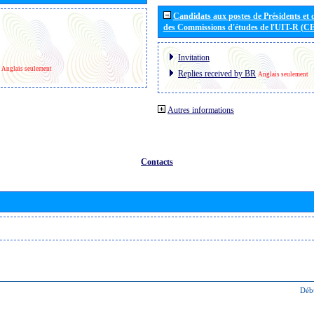
Candidats aux postes de Présidents et 
des Commissions d'études de l'UIT-R (C
Invitation
Anglais seulement
Replies received by BR
Anglais seulement
Autres informations
Contacts
Déb