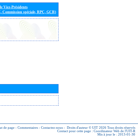
de Vice-Présidents
E, Commission spéciale, RPC, GCR)
ut de page
-
Commentaires
-
Contactez-nous
-
Droits d'auteur © UIT 2026
Tous droits réservés
Contact pour cette page :
Coordinateur Web de l'UIT-R
Mis à jour le : 2013-01-30