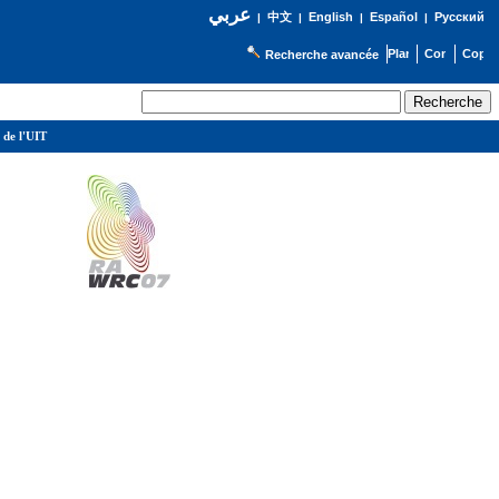
عربي
English
Español
Русский
|
中文
|
|
|
Recherche avancée
 de l'UIT