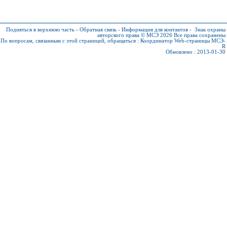
Подняться в верхнюю часть
-
Обратная связь
-
Информация для контактов
-
Знак охраны
авторского права © МСЭ 2026
Все права сохранены
По вопросам, связанным с этой страницей, обращаться :
Координатор Web-страницы МСЭ-
R
Обновлено : 2013-01-30