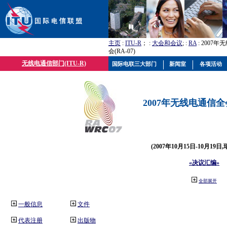
主页
:
ITU-R
； :
大会和会议
; :
RA
: 2007
会(RA-07)
无线电通信部门(ITU-R)
国际电联三大部门
新闻室
各项活动
2007年无线电通信全会(
(2007年10月15日-10月19日
«决议汇编»
全部展开
一般信息
文件
代表注册
出版物