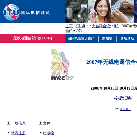
主页
:
ITU-R
； :
大会和会议
; :
RA
: 2007
会(RA-07)
无线电通信部门(ITU-R)
国际电联三大部门
新闻室
各项活动
2007年无线电通信全会(
(2007年10月15日-10月19日
«决议汇编»
全部展开
一般信息
文件
代表注册
出版物