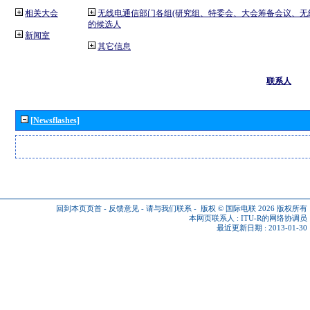
相关大会
无线电通信部门各组(研究组、特委会、大会筹备会议、无
的候选人
新闻室
其它信息
联系人
[Newsflashes]
回到本页页首
-
反馈意见
-
请与我们联系
-
版权 © 国际电联 2026
版权所有
本网页联系人 :
ITU-R的网络协调员
最近更新日期 : 2013-01-30