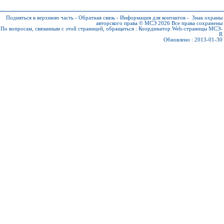
Подняться в верхнюю часть
-
Обратная связь
-
Информация для контактов
-
Знак охраны
авторского права © МСЭ 2026
Все права сохранены
По вопросам, связанным с этой страницей, обращаться :
Координатор Web-страницы МСЭ-
R
Обновлено : 2013-01-30