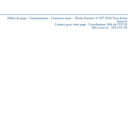
Début de page
-
Commentaires
-
Contactez-nous
-
Droits d'auteur © UIT 2026
Tous droits
réservés
Contact pour cette page :
Coordinateur Web de l'UIT-R
Mis à jour le : 2013-01-30