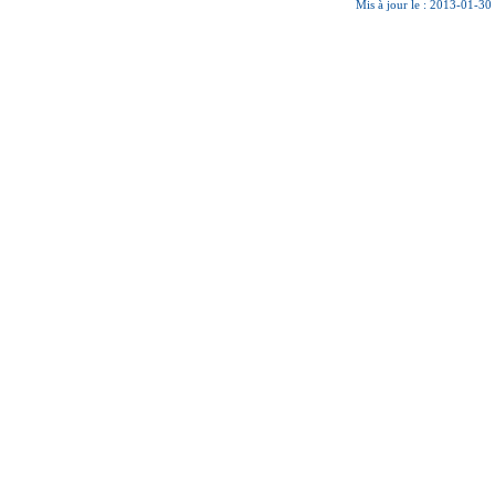
Mis à jour le : 2013-01-30