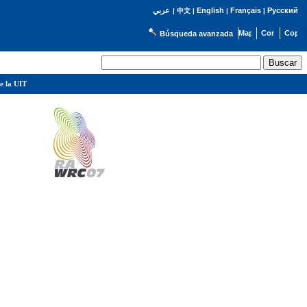
English
Français
Русский
عربي
|
中文
|
|
|
Búsqueda avanzada
e la UIT