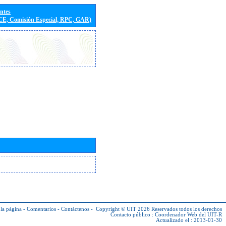
entes
(CE, Comisión Especial, RPC, GAR)
la página
-
Comentarios
-
Contáctenos
-
Copyright © UIT 2026
Reservados todos los derechos
Contacto público :
Coordenador Web del UIT-R
Actualizado el : 2013-01-30