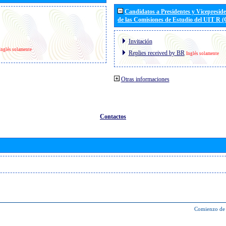
Candidatos a Presidentes y Vicepresid
de las Comisiones de Estudio del UIT R 
Invitación
Inglés solamente
Replies received by BR
Inglés solamente
Otras informaciones
Contactos
Comienzo de 