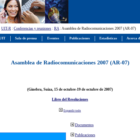
:
UIT-R
:
Conferencias y reuniones
:
RA
: Asamblea de Radiocomunicaciones 2007 (AR-07)
 UIT
Sala de prensa
Eventos
Publicaciones
Estadísticas
Acerca d
Asamblea de Radiocomunicaciones 2007 (AR-07)
(Ginebra, Suiza, 15 de octubre-19 de octubre de 2007)
Libro del Resoluciones
Expandir todo
Documentos
Publicaciones