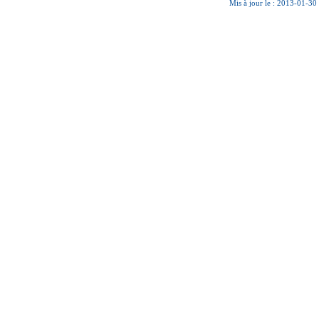
Mis à jour le : 2013-01-30