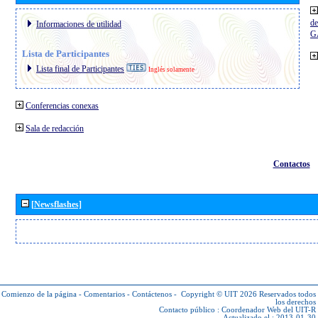
de
Informaciones de utilidad
G
Lista de Participantes
Lista final de Participantes
Inglés solamente
Conferencias conexas
Sala de redacción
Contactos
[Newsflashes]
Comienzo de la página
-
Comentarios
-
Contáctenos
-
Copyright © UIT 2026
Reservados todos
los derechos
Contacto público :
Coordenador Web del UIT-R
Actualizado el : 2013-01-30