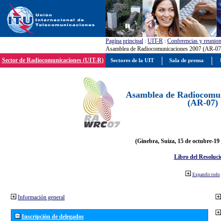
Pagína principal
:
UIT-R
:
Conferencias y reunio
Asamblea de Radiocomunicaciones 2007 (AR-07
Sector de Radiocomunicaciones (UIT-R)
Sectores de la UIT
Sala de prensa
Asamblea de Radiocomun
(AR-07)
(Ginebra, Suiza, 15 de octubre-19
Libro del Resoluci
Expandir todo
Información general
Inscripción de delegados