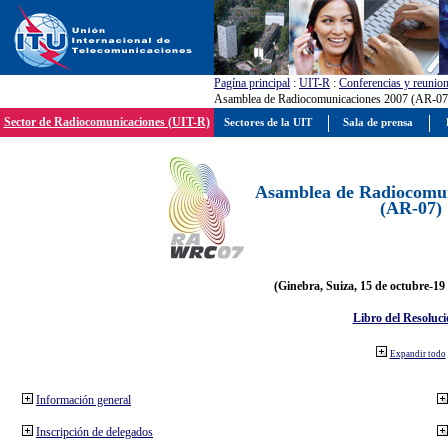
Pagína principal
:
UIT-R
:
Conferencias y reunio
Asamblea de Radiocomunicaciones 2007 (AR-07
Sector de Radiocomunicaciones (UIT-R)
Sectores de la UIT
Sala de prensa
Asamblea de Radiocomun
(AR-07)
(Ginebra, Suiza, 15 de octubre-19
Libro del Resoluci
Expandir todo
Información general
Inscripción de delegados