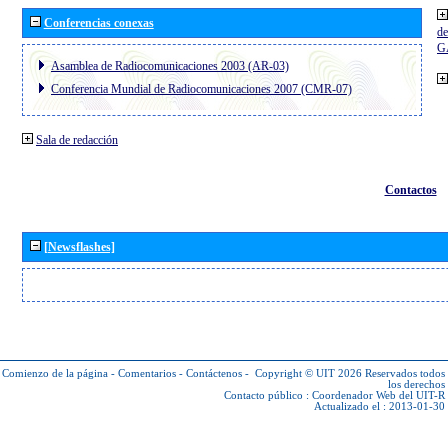
Conferencias conexas
de
G
Asamblea de Radiocomunicaciones 2003 (AR-03)
Conferencia Mundial de Radiocomunicaciones 2007 (CMR-07)
Sala de redacción
Contactos
[Newsflashes]
Comienzo de la página
-
Comentarios
-
Contáctenos
-
Copyright © UIT 2026
Reservados todos
los derechos
Contacto público :
Coordenador Web del UIT-R
Actualizado el : 2013-01-30