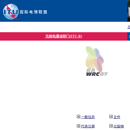
无线电通信部门(ITU-R)
一般信息
文件
代表注册
出版物