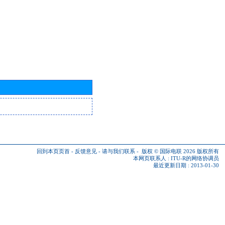
回到本页页首
-
反馈意见
-
请与我们联系
-
版权 © 国际电联 2026
版权所有
本网页联系人 :
ITU-R的网络协调员
最近更新日期 : 2013-01-30