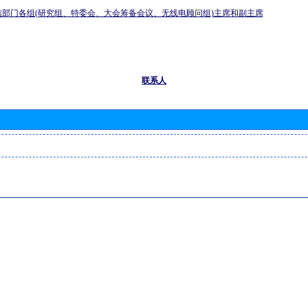
信部门各组(研究组、特委会、大会筹备会议、无线电顾问组)主席和副主席
联系人