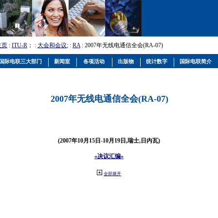
主页
:
ITU-R
； :
大会和会议
; :
RA
: 2007年无线电通信全会(RA-07)
国际电联三大部门
新闻室
各项活动
出版物
统计数字
国际电联简介
2007年无线电通信全会(RA-07)
(2007年10月15日-10月19日,瑞士,日内瓦)
«决议汇编»
全部展开