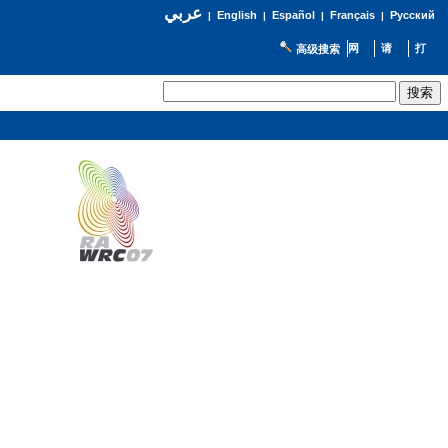
عربي
English
Español
Français
Русский
|
|
|
|
高级搜索