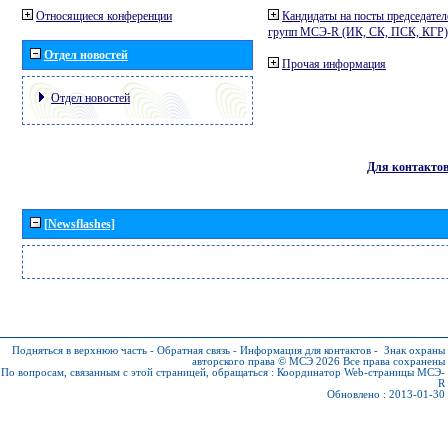
Относящиеся конференции
Кандидаты на посты председател
групп МСЭ-R (ИК, СК, ПСК, КГР)
Отдел новостей
Прочая информация
Отдел новостей
Для контакто
[Newsflashes]
Подняться в верхнюю часть
-
Обратная связь
-
Информация для контактов
-
Знак охраны
авторского права © МСЭ 2026
Все права сохранены
По вопросам, связанным с этой страницей, обращаться :
Координатор Web-страницы МСЭ-
R
Обновлено : 2013-01-30