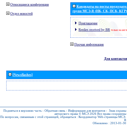
Относящиеся конференции
Кандидаты на посты председател
групп МСЭ-R (ИК, СК, ПСК, КГР)
Отдел новостей
Приглашение
Replies received by BR
только на анг
Прочая информация
Для контакто
[Newsflashes]
Подняться в верхнюю часть
-
Обратная связь
-
Информация для контактов
-
Знак охраны
авторского права © МСЭ 2026
Все права сохранены
По вопросам, связанным с этой страницей, обращаться :
Координатор Web-страницы МСЭ-
R
Обновлено : 2013-01-30