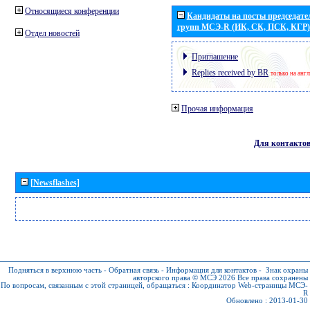
Относящиеся конференции
Кандидаты на посты председател
групп МСЭ-R (ИК, СК, ПСК, КГР)
Отдел новостей
Приглашение
Replies received by BR
только на анг
Прочая информация
Для контакто
[Newsflashes]
Подняться в верхнюю часть
-
Обратная связь
-
Информация для контактов
-
Знак охраны
авторского права © МСЭ 2026
Все права сохранены
По вопросам, связанным с этой страницей, обращаться :
Координатор Web-страницы МСЭ-
R
Обновлено : 2013-01-30