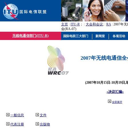
主页
:
ITU-R
； :
大会和会议
; :
RA
: 2007
会(RA-07)
无线电通信部门(ITU-R)
国际电联三大部门
新闻室
各项活动
2007年无线电通信全会(
(2007年10月15日-10月19日
«决议汇编»
全部展开
一般信息
文件
代表注册
出版物