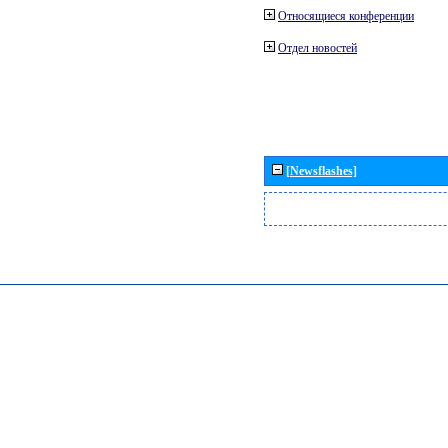
Относящиеся конференции
Отдел новостей
[Newsflashes]