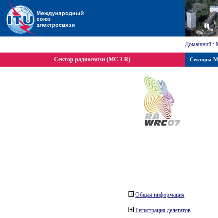
Домашний
:
Сектор радиосвязи (МСЭ-R)
Секторы 
Общая информация
Регистрация делегатов