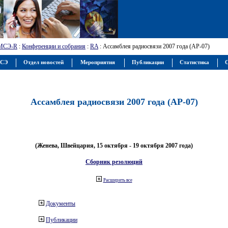
МСЭ-R
:
Конференции и собрания
:
RA
: Ассамблея радиосвязи 2007 года (АР-07)
МСЭ
Отдел новостей
Мероприятия
Публикации
Статистика
С
Ассамблея радиосвязи 2007 года (АР-07)
(Женева, Швейцария, 15 октября - 19 октября 2007 года)
Сборник резолюций
Расширить все
Документы
Публикации