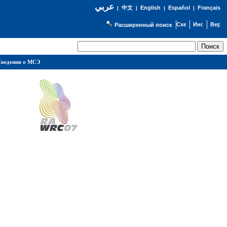
عربي
English
Español
Français
|
中文
|
|
|
Расширенный поиск
ведения о МСЭ