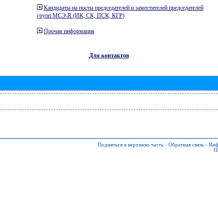
Кандидаты на посты председателей и заместителей председателей
групп МСЭ-R (ИК, СК, ПСК, КГР)
Прочая информация
Для контактов
Подняться в верхнюю часть
-
Обратная связь
-
Инф
П