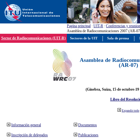
Pagína principal
:
UIT-R
:
Conferencias y reunio
Asamblea de Radiocomunicaciones 2007 (AR-07
Sector de Radiocomunicaciones (UIT-R)
Sectores de la UIT
Sala de prensa
Asamblea de Radiocomun
(AR-07)
(Ginebra, Suiza, 15 de octubre-19
Libro del Resoluci
Expandir todo
Información general
Documentos
Inscripción de delegados
Publicaciones