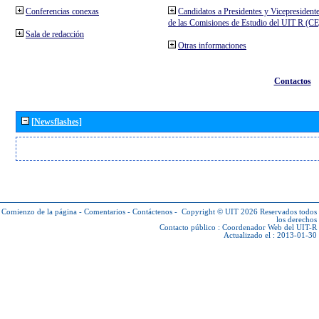
Conferencias conexas
Candidatos a Presidentes y Vicepresident
de las Comisiones de Estudio del UIT R (C
Sala de redacción
Otras informaciones
Contactos
[Newsflashes]
Comienzo de la página
-
Comentarios
-
Contáctenos
-
Copyright © UIT 2026
Reservados todos
los derechos
Contacto público :
Coordenador Web del UIT-R
Actualizado el : 2013-01-30