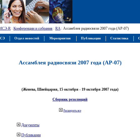
МСЭ-R
:
Конференции и собрания
:
RA
: Ассамблея радиосвязи 2007 года (АР-07)
МСЭ
Отдел новостей
Мероприятия
Публикации
Статистика
С
Ассамблея радиосвязи 2007 года (АР-07)
(Женева, Швейцария, 15 октября - 19 октября 2007 года)
Сборник резолюций
Расширить все
Документы
Публикации