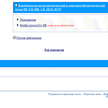
Кандидаты на посты председателей и заместителей председателей
групп МСЭ-R (ИК, СК, ПСК, КГР)
Приглашение
Replies received by BR
только на английском языке
Прочая информация
Для контактов
Подняться в верхнюю часть
-
Обратная связь
-
Инф
П