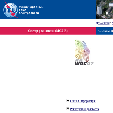
Домашний
:
Сектор радиосвязи (МСЭ-R)
Секторы 
Общая информация
Регистрация делегатов