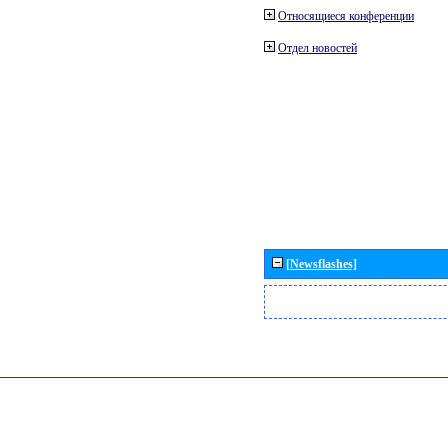
Относящиеся конференции
Отдел новостей
[Newsflashes]