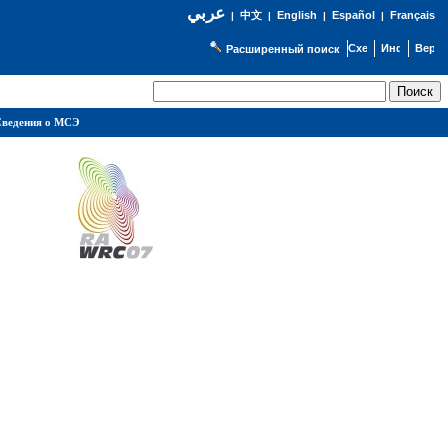
عربي
English
Español
Français
|
中文
|
|
|
Расширенный поиск
ведения о МСЭ