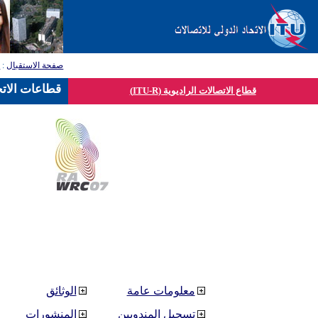
صفحة الاستقبال
:
ق
قطاعات الاتح
قطاع الاتصالات الراديوية (ITU-R)
معلومات عامة
الوثائق
تسجيل المندوبين
المنشورات