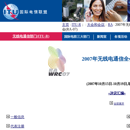
主页
:
ITU-R
； :
大会和会议
; :
RA
: 2007
会(RA-07)
无线电通信部门(ITU-R)
国际电联三大部门
新闻室
各项活动
2007年无线电通信全会(
(2007年10月15日-10月19日
«决议汇编»
全部展开
一般信息
代表注册