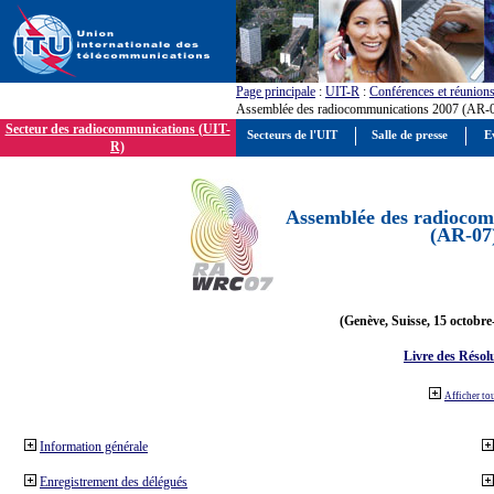
Page principale
:
UIT-R
:
Conférences et réunion
Assemblée des radiocommunications 2007 (AR-
Secteur des radiocommunications (UIT-
Secteurs de l'UIT
Salle de presse
E
R)
Assemblée des radiocom
(AR-07
(Genève, Suisse, 15 octobre
Livre des Résol
Afficher to
Information générale
Enregistrement des délégués