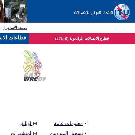
صفحة الاستقبال
:
ق
قطاعات الاتح
قطاع الاتصالات الراديوية (ITU-R)
معلومات عامة
الوثائق
تسجيل المندوبين
المنشورات