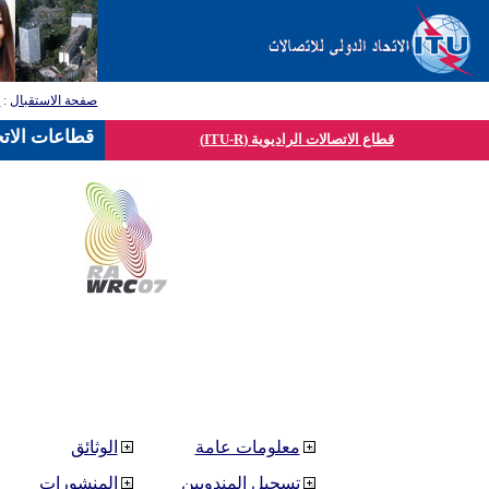
صفحة الاستقبال
:
ق
قطاعات الاتح
قطاع الاتصالات الراديوية (ITU-R)
معلومات عامة
الوثائق
تسجيل المندوبين
المنشورات