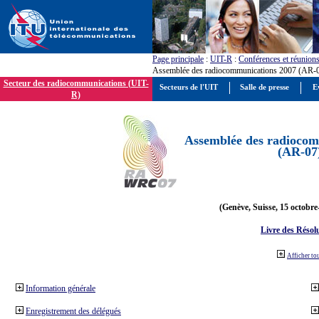
Page principale
:
UIT-R
:
Conférences et réunion
Assemblée des radiocommunications 2007 (AR-
Secteur des radiocommunications (UIT-
Secteurs de l'UIT
Salle de presse
E
R)
Assemblée des radiocom
(AR-07
(Genève, Suisse, 15 octobre
Livre des Résol
Afficher to
Information générale
Enregistrement des délégués