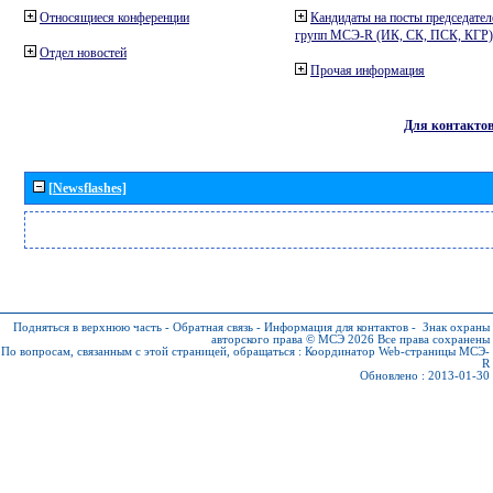
Относящиеся конференции
Кандидаты на посты председател
групп МСЭ-R (ИК, СК, ПСК, КГР)
Отдел новостей
Прочая информация
Для контакто
[Newsflashes]
Подняться в верхнюю часть
-
Обратная связь
-
Информация для контактов
-
Знак охраны
авторского права © МСЭ 2026
Все права сохранены
По вопросам, связанным с этой страницей, обращаться :
Координатор Web-страницы МСЭ-
R
Обновлено : 2013-01-30