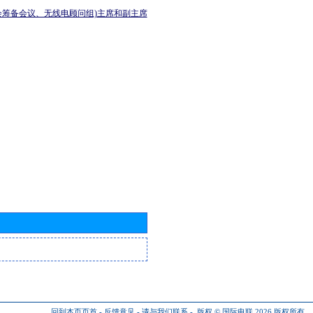
会筹备会议、无线电顾问组)主席和副主席
回到本页页首
-
反馈意见
-
请与我们联系
-
版权 © 国际电联 2026
版权所有