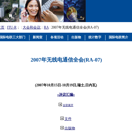
主页
:
ITU-R
； :
大会和会议
; :
RA
: 2007年无线电通信全会(RA-07)
国际电联三大部门
新闻室
各项活动
出版物
统计数字
国际电联简介
2007年无线电通信全会(RA-07)
(2007年10月15日-10月19日,瑞士,日内瓦)
«决议汇编»
全部展开
文件
出版物