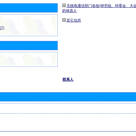
无线电通信部门各组(研究组、特委会、大
的候选人
其它信息
7)
联系人