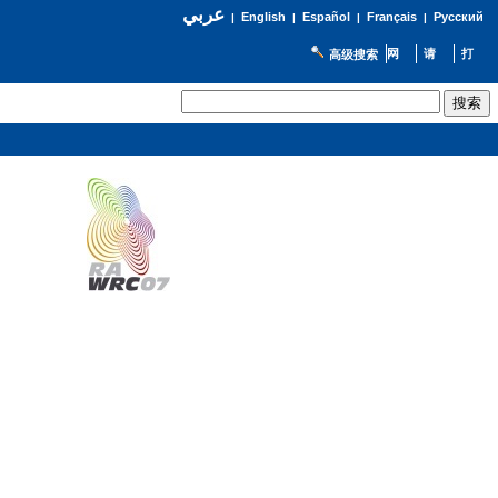
عربي
English
Español
Français
Русский
|
|
|
|
高级搜索