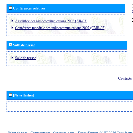
Conférences relatives
Assembée des radiocommunications 2003 (AR-03)
Conférence mondiale des radiocommunications 2007 (CMR-07)
Salle de presse
Salle de presse
Contacts
[Newsflashes]
Début de page
-
Commentaires
-
Contactez-nous
-
Droits d'auteur © UIT 2026
Tous droits