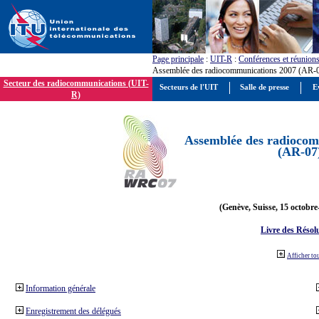
Page principale
:
UIT-R
:
Conférences et réunion
Assemblée des radiocommunications 2007 (AR-
Secteur des radiocommunications (UIT-
Secteurs de l'UIT
Salle de presse
E
R)
Assemblée des radiocom
(AR-07
(Genève, Suisse, 15 octobre
Livre des Résol
Afficher to
Information générale
Enregistrement des délégués