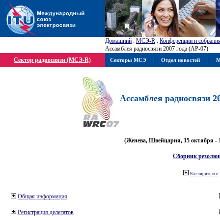
Домашний
:
МСЭ-R
:
Конференции и собрани
Ассамблея радиосвязи 2007 года (АР-07)
Сектор радиосвязи (МСЭ-R)
Секторы МСЭ
Отдел новостей
М
Ассамблея радиосвязи 20
(Женева, Швейцария, 15 октября - 
Сборник резолю
Расширить все
Общая информация
Регистрация делегатов