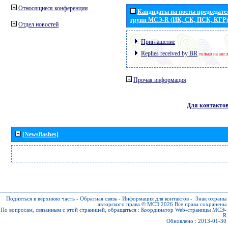
Относящиеся конференции
Кандидаты на посты председател
групп МСЭ-R (ИК, СК, ПСК, КГР)
Отдел новостей
Приглашение
Replies received by BR
только на анг
Прочая информация
Для контакто
[Newsflashes]
Подняться в верхнюю часть
-
Обратная связь
-
Информация для контактов
-
Знак охраны
авторского права © МСЭ 2026
Все права сохранены
По вопросам, связанным с этой страницей, обращаться :
Координатор Web-страницы МСЭ-
R
Обновлено : 2013-01-30