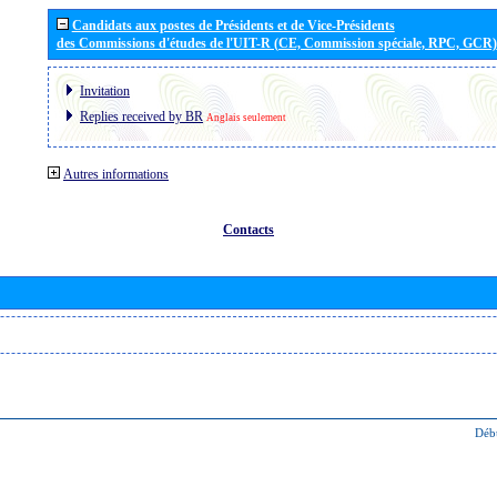
Candidats aux postes de Présidents et de Vice-Présidents
des Commissions d'études de l'UIT-R (CE, Commission spéciale, RPC, GCR)
Invitation
Replies received by BR
Anglais seulement
Autres informations
Contacts
Déb