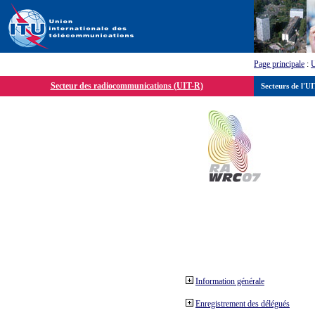
Page principale
:
Secteur des radiocommunications (UIT-R)
Secteurs de l'U
Information générale
Enregistrement des délégués