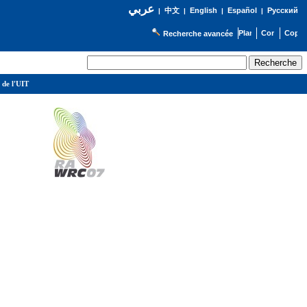
عربي
English
Español
Русский
|
中文
|
|
|
Recherche avancée
 de l'UIT