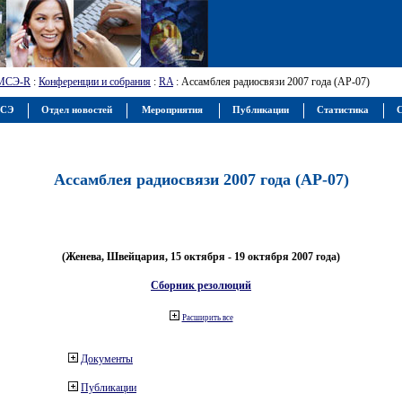
МСЭ-R
:
Конференции и собрания
:
RA
: Ассамблея радиосвязи 2007 года (АР-07)
МСЭ
Отдел новостей
Мероприятия
Публикации
Статистика
С
Ассамблея радиосвязи 2007 года (АР-07)
(Женева, Швейцария, 15 октября - 19 октября 2007 года)
Сборник резолюций
Расширить все
Документы
Публикации