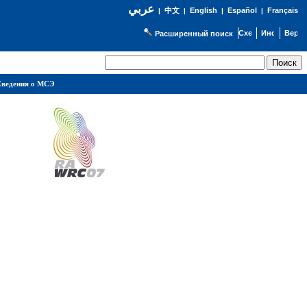
عربي
English
Español
Français
|
中文
|
|
|
Расширенный поиск
ведения о МСЭ