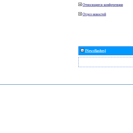
Относящиеся конференции
Отдел новостей
[Newsflashes]