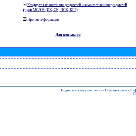
Кандидаты на посты председателей и заместителей председателей
групп МСЭ-R (ИК, СК, ПСК, КГР)
Прочая информация
Для контактов
Подняться в верхнюю часть
-
Обратная связь
-
Инф
П