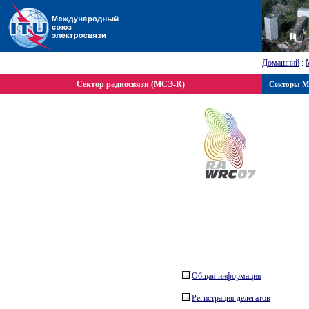
Домашний
:
Сектор радиосвязи (МСЭ-R)
Секторы 
Общая информация
Регистрация делегатов