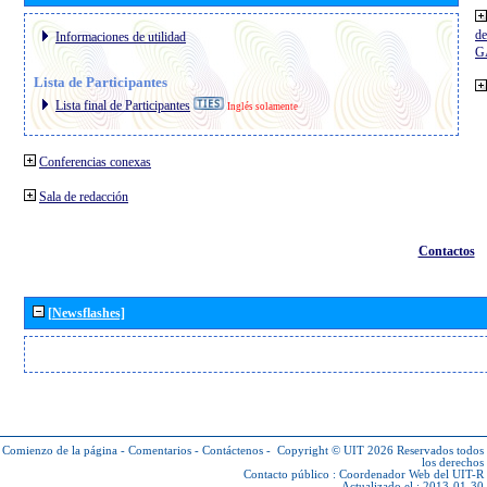
de
Informaciones de utilidad
G
Lista de Participantes
Lista final de Participantes
Inglés solamente
Conferencias conexas
Sala de redacción
Contactos
[Newsflashes]
Comienzo de la página
-
Comentarios
-
Contáctenos
-
Copyright © UIT 2026
Reservados todos
los derechos
Contacto público :
Coordenador Web del UIT-R
Actualizado el : 2013-01-30