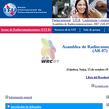
Pagína principal
:
UIT-R
:
Conferencias y reunio
Asamblea de Radiocomunicaciones 2007 (AR-07
Sector de Radiocomunicaciones (UIT-R)
Sectores de la UIT
Sala de prensa
Asamblea de Radiocomun
(AR-07)
(Ginebra, Suiza, 15 de octubre-19
Libro del Resoluci
Expandir todo
Información general
Inscripción de delegados