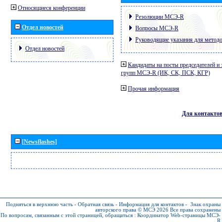
Относящиеся конференции
Резолюции МСЭ-R
Отдел новостей
Вопросы МСЭ-R
Руководящие указания для метод
Отдел новостей
Кандидаты на посты председателей и 
групп МСЭ-R (ИК, СК, ПСК, КГР)
Прочая информация
Для контакто
[Newsflashes]
Подняться в верхнюю часть
-
Обратная связь
-
Информация для контактов
-
Знак охраны
авторского права © МСЭ 2026
Все права сохранены
По вопросам, связанным с этой страницей, обращаться :
Координатор Web-страницы МСЭ-
R