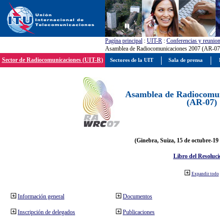
Pagína principal
:
UIT-R
:
Conferencias y reunio
Asamblea de Radiocomunicaciones 2007 (AR-07
Sector de Radiocomunicaciones (UIT-R)
Sectores de la UIT
Sala de prensa
Asamblea de Radiocomun
(AR-07)
(Ginebra, Suiza, 15 de octubre-19
Libro del Resoluci
Expandir todo
Información general
Documentos
Inscripción de delegados
Publicaciones