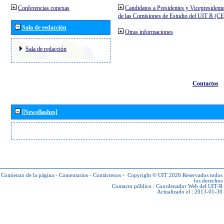
Conferencias conexas
Candidatos a Presidentes y Vicepresident
de las Comisiones de Estudio del UIT R (C
Sala de redacción
Otras informaciones
Sala de redacción
Contactos
[Newsflashes]
Comienzo de la página
-
Comentarios
-
Contáctenos
-
Copyright © UIT 2026
Reservados todos
los derechos
Contacto público :
Coordenador Web del UIT-R
Actualizado el : 2013-01-30