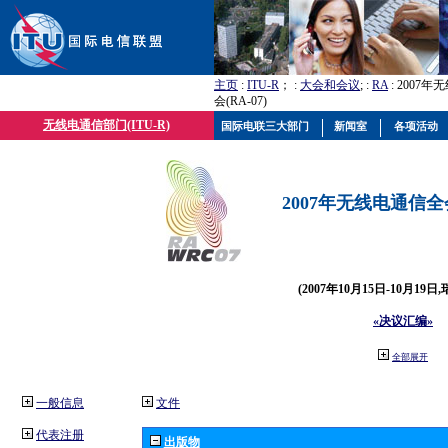
主页
:
ITU-R
； :
大会和会议
; :
RA
: 2007
会(RA-07)
无线电通信部门(ITU-R)
国际电联三大部门
新闻室
各项活动
2007年无线电通信全会(
(2007年10月15日-10月19日
«决议汇编»
全部展开
一般信息
文件
代表注册
出版物