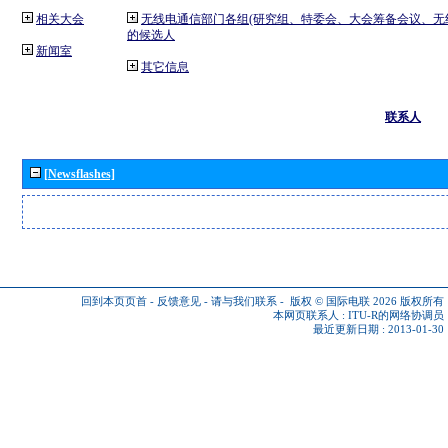
相关大会
无线电通信部门各组(研究组、特委会、大会筹备会议、无
的候选人
新闻室
其它信息
联系人
[Newsflashes]
回到本页页首
-
反馈意见
-
请与我们联系
-
版权 © 国际电联 2026
版权所有
本网页联系人 :
ITU-R的网络协调员
最近更新日期 : 2013-01-30