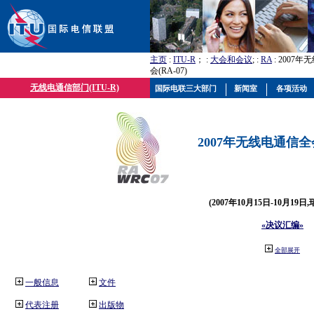
主页
:
ITU-R
； :
大会和会议
; :
RA
: 2007
会(RA-07)
无线电通信部门(ITU-R)
国际电联三大部门
新闻室
各项活动
2007年无线电通信全会(
(2007年10月15日-10月19日
«决议汇编»
全部展开
一般信息
文件
代表注册
出版物